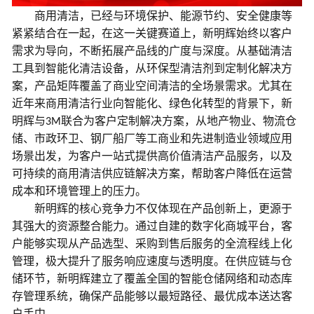
商用清洁
，
已经与环境保护、能源节约、安全健康等
紧紧结合在一起，在这一关键赛道上，
新明辉始终以客户
需求为导向，不断拓展产品线的广度与深度。从基础清洁
工具到智能化清洁设备，从环保型清洁剂到定制化解决方
案，产品矩阵覆盖了商业空间清洁的全场景需求。尤其在
近年来商用清洁行业向智能化、绿色化转型的背景下，新
明辉与
联合
为客户定制解决方案
，
从
地产物业、物流仓
3M
储、市政环卫、钢厂船厂等工商业
和先进制造业领域应用
场景出发，
为客户
一站式
提供高价值
清洁
产品
服务，以
及
可持续的
商用清洁供应链解决
方案
，帮助
客户
降低
在运营
成本和环境管理上的压力。
新明辉的核心竞争力不仅体现在产品创新上，更源于
其强大的资源整合能力。通过自建的数字化商城平台，客
户能够实现从产品选型、采购到售后服务的全流程线上化
管理，极大提升了服务响应速度与透明度。在供应链与仓
储环节，新明辉建立了覆盖全国的智能仓储网络和动态库
存管理系统，确保产品能够以最短路径、最优成本送达客
户手中。