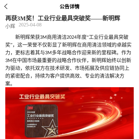

公告详情
再获3M奖！工业行业最具突破奖——新明辉
2025-04-08
小辉
新明辉
荣获
商用清洁
年度
“
工业行业最具突破
3M
2024
奖
”
，这一荣誉不仅彰显了
新明辉
在商用清洁领域的卓越实
力，更标志着其与
多年战略
合作迎来新的里程碑。作为
3M
在中国市场最重要的战略合作伙伴，新明辉始终以创新
3M
为驱动，依托双方在技术研发、市场拓展及供应链协同上
的紧密配合，持续为客户提供高效、专业的清洁解决方
案。