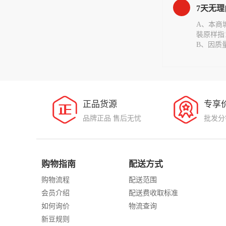
7天无
A、本商
裝原样指
B、因质
正品货源
专享
品牌正品 售后无忧
批发分
购物指南
配送方式
购物流程
配送范围
会员介绍
配送费收取标准
如何询价
物流查询
新豆规则