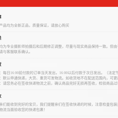
障
产品均为全新正品，质量保证，请放心购买
差
均为专业摄影师拍摄后和后期修正调整，尽量与现实商品保持一致。但由
请与客服联系确认。
货
：每日16:00前付款的订单当天发出，16:00以后付款于次日发出。（
：默认申通快递，大货、重货可发物流。如收货地不在配送范围内，可更
：请您务必在签收快递物流之前，确认商品完好无损再签收，检验商品过
收
亲们能收到完好的宝贝，我们提醒亲们在签收快递的时候，注意检査包装
物流当面验收您的快递包裹！