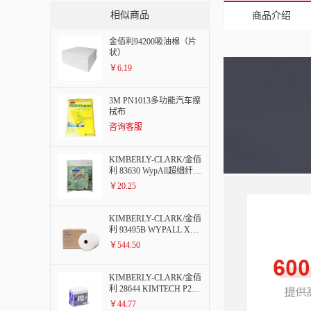
相似商品
商品介绍
金佰利94200吸油棉（片
状）
￥6.19
3M PN1013多功能汽车擦
拭布
咨询客服
KIMBERLY-CLARK/金佰
利 83630 WypAll超细纤维
布( 绿色 )
￥20.25
KIMBERLY-CLARK/金佰
利 93495B WYPALL X60
全能型擦拭布（大卷式）
￥544.50
KIMBERLY-CLARK/金佰
利 28644 KIMTECH P2航
空级通用关键任务擦拭布
￥44.77