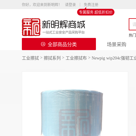
你好，欢迎来到新明辉！
请登录
免费注册
专属服务 超低折扣价
热门
全部商品分类
场景采购
>
>
>
工业擦拭
擦拭系列
工业擦拭布
Newpig wip204c强