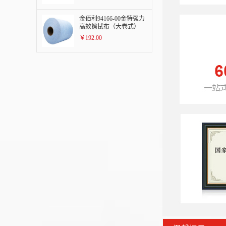
Q/F
金佰利94166-00金特强力
高效擦拭布（大卷式）
￥192.00