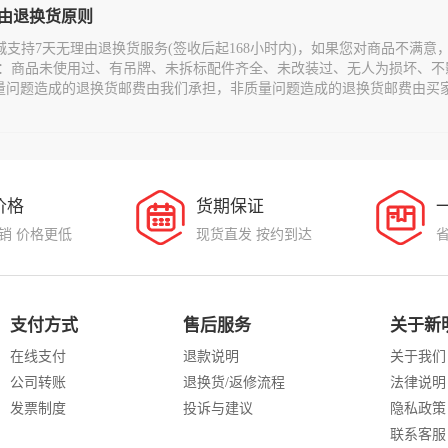
理由退换货原则
城支持7天无理由退换货服务(签收后起168小时内)，如果您对商品不满
：商品未使用过、有吊牌、未拆标配件齐全、未改装过、无人为损坏、不
量问题造成的退换货邮费由我们承担，非质量问题造成的退换货邮费由买
价格
货期保证
销 价格更低
现货直发 按约到达
支付方式
售后服务
关于新
在线支付
退款说明
关于我们
公司转账
退换货/返修流程
法律说明
发票制度
投诉与建议
隐私政策
联系客服