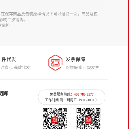
意，在保存商品及包装原样情况下可以退换一次。商品及包
影响二次销售。
家承担
一件代发
发票保障
省时省心 高效代发
购物保障 正规发票
明辉
免费服务热线：
400-780-8577
工作时间 周一到周五（9:00-18:00）