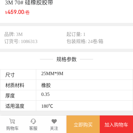
3M 70# 硅橡胶胶带
459.00
¥
/卷
品牌: 3M
起订量: 1
订货号: 1086313
包装规格: 24卷/箱
规格参数
25MM*9M
尺寸
材质材料
橡胶
0.35
厚度
适用温度
180℃
图文详情
立即购买
加入购物车
购物车
自融硅胶电气胶带；
客服
关注