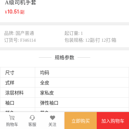
A级司机手套
10.51
¥
/副
品牌: 国产普通
起订量: 1
订货号: FJ46114
包装规格: 12副/打 12打/箱
规格参数
尺寸
均码
式样
全皮
涂层材料
家私皮
袖口
弹性袖口
颜色
花色
立即购买
加入购物车
23cm
长度
购物车
客服
关注