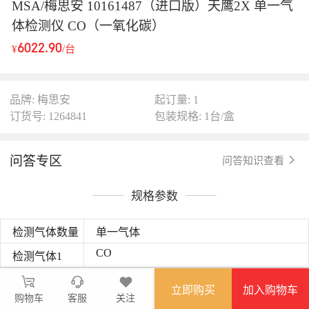
MSA/梅思安 10161487（进口版）天鹰2X 单一气
体检测仪 CO（一氧化碳）
6022.90
¥
/台
品牌: 梅思安
起订量: 1
订货号: 1264841
包装规格: 1台/盒
问答专区
问答知识查看
规格参数
检测气体数量
单一气体
CO
检测气体1
工作温度
-40℃~+60℃
立即购买
加入购物车
购物车
客服
关注
质保期限
3年