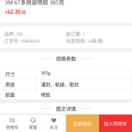
3M 67多用途喷胶 305克
42.30
¥
/瓶
品牌: 3M
起订量: 1
订货号: 10864020
包装规格: 24瓶/箱
规格参数
305g
尺寸
用途
灌封、粘接、密封
胶面
喷胶
图文详情
粘剂浓度高，喷胶涵盖面积大，粘接力强；
喷胶颗粒细且匀，渗透力低且不易腐蚀底材，节省粘胶；
立即购买
加入购物车
购物车
客服
关注
具有两喷头，白色喷头可喷洒较大粘着范围，红色喷头可用于较