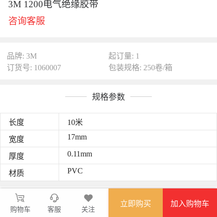
3M 1200电气绝缘胶带
咨询客服
品牌: 3M
起订量: 1
订货号: 1060007
包装规格: 250卷/箱
规格参数
长度
10米
17mm
宽度
0.11mm
厚度
PVC
材质
图文详情
立即购买
加入购物车
购物车
倡导PVC绝缘胶带“无铅环保”理念，无刺鼻气味，安全健康；
客服
关注