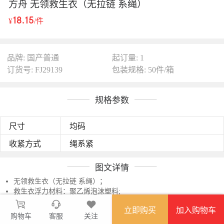
方舟 无领救生衣（无拉链 系绳）
18.15
¥
/件
品牌: 国产普通
起订量: 1
订货号: FJ29139
包装规格: 50件/箱
规格参数
尺寸
均码
收紧方式
绳系紧
图文详情
无领救生衣（无拉链 系绳）；
救生衣浮力材料：聚乙烯泡沫塑料;
用途：船舶配套及防汛抢险、军训、旅游漂流人员的救助。
立即购买
加入购物车
购物车
客服
关注