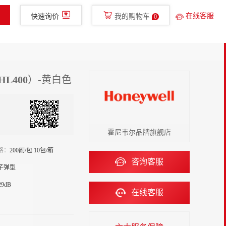
400-780-8577
免费服务热线
glish
手机新明辉
在线客服
快速询价
我的购物车
0
金融服务
走进新明辉
直播
HL400）-黄白色
霍尼韦尔品牌旗舰店
格：
200副/包 10包/箱
咨询客服
子弹型
29dB
在线客服