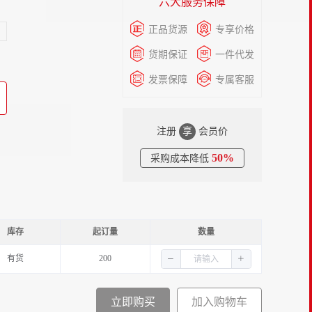
六大服务保障
正品货源
专享价格
货期保证
一件代发
发票保障
专属客服
注册
享
会员价
50%
采购成本降低
库存
起订量
数量
有货
200
立即购买
加入购物车