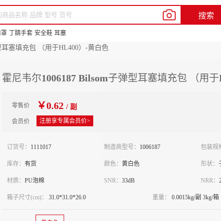
我的新明辉
客户服务
帮助中心
En
搜索
品牌中心
供应商合作
新豆商城
口罩
丁腈手套
安全鞋
耳塞
子弹型耳塞填充包 （用于HL400）-黄白色
霍尼韦尔1006187 Bilsom子弹型耳塞填充包 （用于
￥0.62
零售价
/ 副
注册享专属会员价>
会员价
订货号：
1111017
制造商型号：
1006187
包装规
库存：
有货
颜色：
黄白色
形状：
材质：
PU泡棉
SNR：
33dB
NRR：
箱子尺寸(cm)：
31.0*31.0*26.0
重量：
0.0015kg/副 3kg/箱