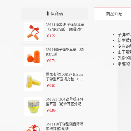
相似商品
商品介绍
3M 1110带线 子弹型耳塞
（SNR37dB） 100副/盒
子弹型
￥1.22
新型黄
专有的
3M 1100子弹型耳塞（SN
由于膨
R37dB）
光滑的
￥0.74
渐缩的
霍尼韦尔1006187 Bilsom
子弹型耳塞填充包 （用
于HL400）
￥0.62
3M 391-1004 高降噪子弹
型耳塞（配合耳塞分配器
使用）
￥0.99
3M 1110子弹型隔音降噪
带线耳塞2副装