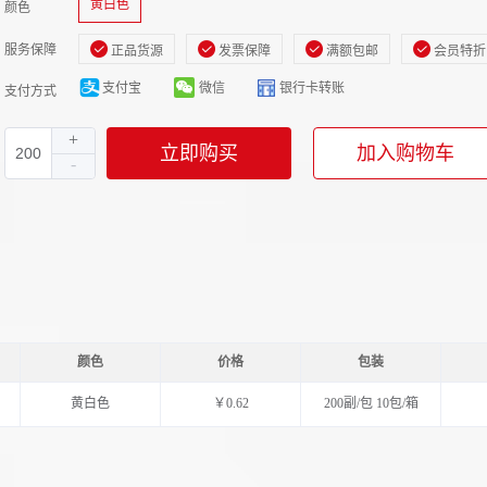
黄白色
颜色
服务保障
正品货源
发票保障
满额包邮
会员特折
支付宝
微信
银行卡转账
支付方式
立即购买
加入购物车
颜色
价格
包装
黄白色
￥0.62
200副/包 10包/箱