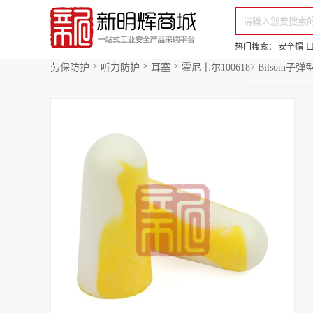
你好，欢迎来到新明辉！
请登录
免费注册
专属服务 超低折扣价
全部商品分类
场景采购
热门搜索：
安全帽
>
>
>
劳保防护
听力防护
耳塞
霍尼韦尔1006187 Bilsom