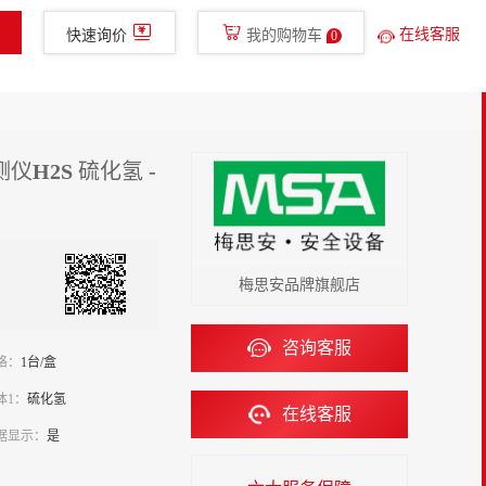
400-780-8577
免费服务热线
glish
手机新明辉
在线客服
快速询价
我的购物车
0
金融服务
走进新明辉
直播
仪H2S 硫化氢 -
梅思安品牌旗舰店
咨询客服
格：
1台/盒
体1：
硫化氢
在线客服
据显示：
是