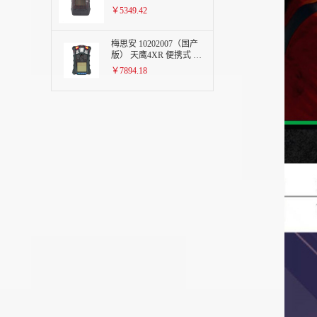
检测仪H2S 硫化氢
￥5349.42
梅思安 10202007（国产
版） 天鹰4XR 便携式 可
燃气（COMB/Ex））单
￥7894.18
一气体检测仪-蓝牙版