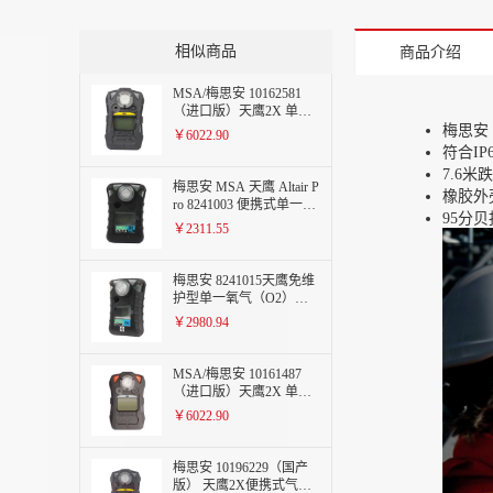
相似商品
商品介绍
MSA/梅思安 10162581
（进口版）天鹰2X 单一
便携式气体检测仪H2S
梅思安
￥6022.90
符合I
7.6
梅思安 MSA 天鹰 Altair P
橡胶外
ro 8241003 便携式单一气
95分
体检测仪 氧气 O2
￥2311.55
梅思安 8241015天鹰免维
护型单一氧气（O2）气
体检测仪
￥2980.94
MSA/梅思安 10161487
（进口版）天鹰2X 单一
气体检测仪 CO（一氧化
￥6022.90
碳）
梅思安 10196229（国产
版） 天鹰2X便携式气体