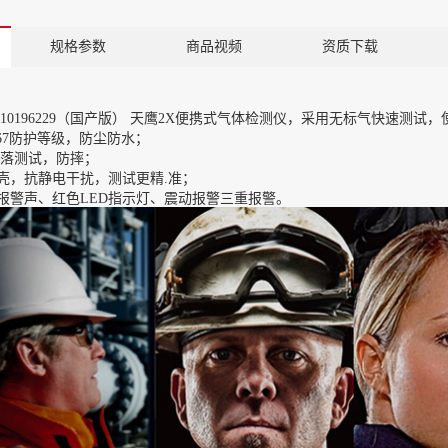
规格参数
商品视频
资质下载
 10196229（国产版） 天鹰2X便携式气体检测仪，采用无标气快速测试
P67防护等级，防尘防水；
米跌落测试，防摔；
壳，抗静电干扰，测试更精.准；
贝报警声、红色LED指示灯、震动报警三重报警。