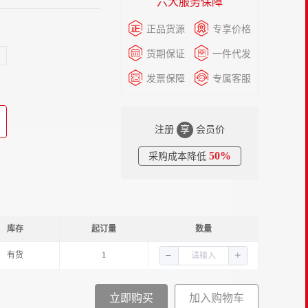
六大服务保障
正品货源
专享价格
货期保证
一件代发
发票保障
专属客服
注册
享
会员价
50%
采购成本降低
库存
起订量
数量
有货
1
立即购买
加入购物车