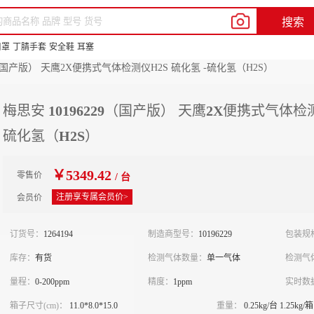
我的新明辉
客户服务
帮助中心
En
搜索
品牌中心
供应商合作
新豆商城
口罩
丁腈手套
安全鞋
耳塞
29（国产版） 天鹰2X便携式气体检测仪H2S 硫化氢 -硫化氢（H2S）
梅思安 10196229（国产版） 天鹰2X便携式气体检测
硫化氢（H2S）
￥5349.42
零售价
/ 台
注册享专属会员价>
会员价
订货号：
1264194
制造商型号：
10196229
包装规
库存：
有货
检测气体数量：
单一气体
检测气
量程：
0-200ppm
精度：
1ppm
实时数
箱子尺寸(cm)：
11.0*8.0*15.0
重量：
0.25kg/台 1.25kg/箱