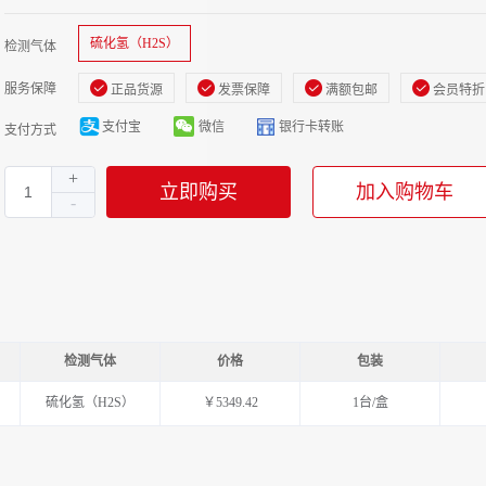
硫化氢（H2S）
检测气体
服务保障
正品货源
发票保障
满额包邮
会员特折
支付宝
微信
银行卡转账
支付方式
立即购买
加入购物车
检测气体
价格
包装
硫化氢（H2S）
￥5349.42
1台/盒