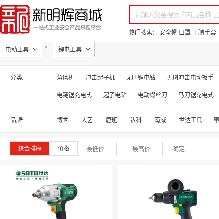
你好，欢迎来到新明辉！
请登录
免费注册
专属服务 超低折扣价
全部商品分类
场景采购
品
热门搜索：
安全帽
口罩
丁腈手套
>
电动工具
锂电工具
分类:
角磨机
冲击起子机
无刷锂电钻
无刷冲击电动扳手
电链锯充电式
起子电钻
电动螺丝刀
马刀锯充电式
品牌:
博世
大艺
鹿班
弘科
南威
世达工具
综合排序
价格
-
确定