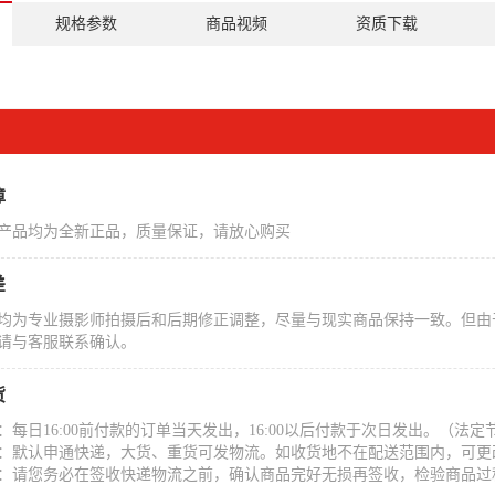
规格参数
商品视频
资质下载
障
产品均为全新正品，质量保证，请放心购买
差
均为专业摄影师拍摄后和后期修正调整，尽量与现实商品保持一致。但由
请与客服联系确认。
货
：每日16:00前付款的订单当天发出，16:00以后付款于次日发出。（
：默认申通快递，大货、重货可发物流。如收货地不在配送范围内，可更
：请您务必在签收快递物流之前，确认商品完好无损再签收，检验商品过