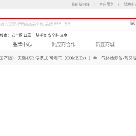
我的新明辉
客户服务
帮助中
搜索：
安全帽
口罩
丁腈手套
安全鞋
耳塞
品牌中心
供应商合作
新豆商城
07（国产版） 天鹰4XR 便携式 可燃气（COMB/Ex））单一气体检测仪-蓝