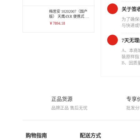
关于签
梅思安 10202007（国产
版） 天鹰4XR 便携式 可
为了确保
燃气（COMB/Ex））单
￥7894.18
与快递或
一气体检测仪-蓝牙版
7天无
A、本商
裝原样指
B、因质
正品货源
专享
品牌正品 售后无忧
批发分
购物指南
配送方式