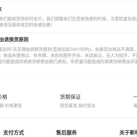
收
亲们能收到完好的宝贝，我们提醒亲们在签收快递的时候，注意检査包装
物流当面验收您的快递包裹！
理由退换货原则
城支持7天无理由退换货服务(签收后起168小时内)，如果您对商品不满
：商品未使用过、有吊牌、未拆标配件齐全、未改装过、无人为损坏、不
量问题造成的退换货邮费由我们承担，非质量问题造成的退换货邮费由买
价格
货期保证
销 价格更低
现货直发 按约到达
支付方式
售后服务
关于新