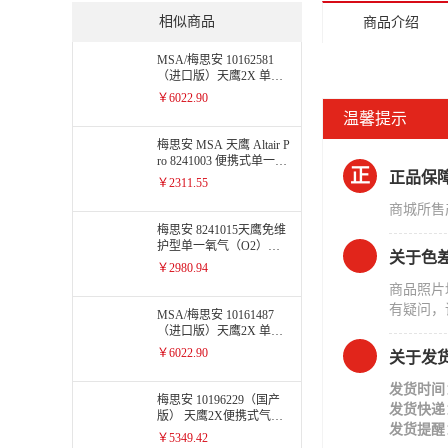
相似商品
商品介绍
MSA/梅思安 10162581
（进口版）天鹰2X 单一
便携式气体检测仪H2S
￥6022.90
温馨提示
梅思安 MSA 天鹰 Altair P
ro 8241003 便携式单一气
正
正品保
体检测仪 氧气 O2
￥2311.55
商城所售
梅思安 8241015天鹰免维
护型单一氧气（O2）气
关于色
体检测仪
￥2980.94
商品照片
有疑问，
MSA/梅思安 10161487
（进口版）天鹰2X 单一
气体检测仪 CO（一氧化
￥6022.90
关于发
碳）
发货时间
梅思安 10196229（国产
发货快递
版） 天鹰2X便携式气体
发货提醒
检测仪H2S 硫化氢
￥5349.42