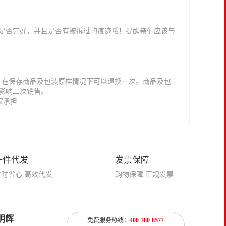
是否完好，并且是否有被拆过的痕迹哦！提醒亲们应该与
意，在保存商品及包装原样情况下可以退换一次。商品及包
影响二次销售。
家承担
一件代发
发票保障
省时省心 高效代发
购物保障 正规发票
明辉
免费服务热线：
400-780-8577