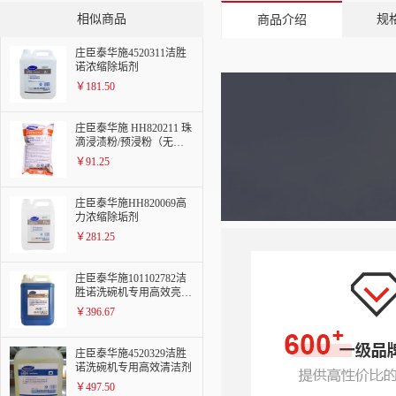
相似商品
规
商品介绍
庄臣泰华施4520311洁胜
诺浓缩除垢剂
￥181.50
庄臣泰华施 HH820211 珠
滴浸渍粉/预浸粉（无
磷）
￥91.25
庄臣泰华施HH820069高
力浓缩除垢剂
￥281.25
庄臣泰华施101102782洁
胜诺洗碗机专用高效亮洁
剂 2X5L
￥396.67
庄臣泰华施4520329洁胜
诺洗碗机专用高效清洁剂
￥497.50