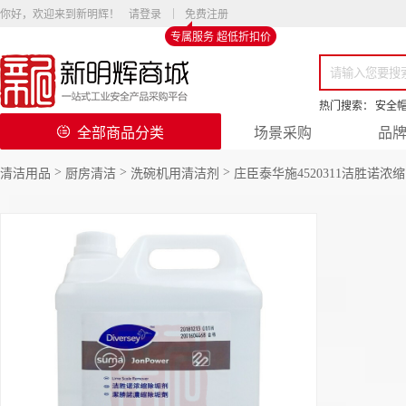
你好，欢迎来到新明辉！
请登录
免费注册
专属服务 超低折扣价
热门搜索：
安全
全部商品分类
场景采购
品
>
>
>
清洁用品
厨房清洁
洗碗机用清洁剂
庄臣泰华施4520311洁胜诺浓