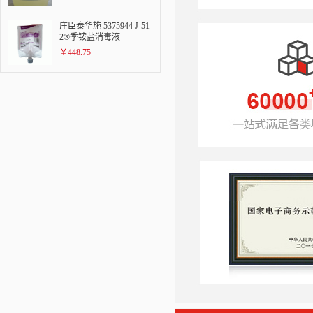
庄臣泰华施 5375944 J-51
2®季铵盐消毒液
￥448.75