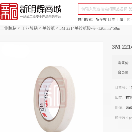
你好，欢迎来到新明辉！
请登录
免费注册
专属服务 超低折扣价
全部商品分类
场景采购
品
热门搜索：
安全帽
口罩
丁腈手套
>
>
>
工业胶粘
工业胶粘
美纹纸
3M 2214美纹纸胶带--120mm*50m
3M 22
零售价
会员价
订货号：
1
库存：
有
用途：
遮
箱子尺寸(c