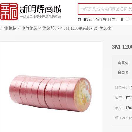
你好，欢迎来到新明辉！
请登录
免费注册
专属服务 超低折扣价
全部商品分类
场景采购
品
热门搜索：
安全帽
口罩
丁腈手套
>
>
>
工业胶粘
电气绝缘
绝缘胶带
3M 1200绝缘胶带红色20米
3M 1
零售价
会员价
订货号：
1
库存：
有
宽度：
17
箱子尺寸(c