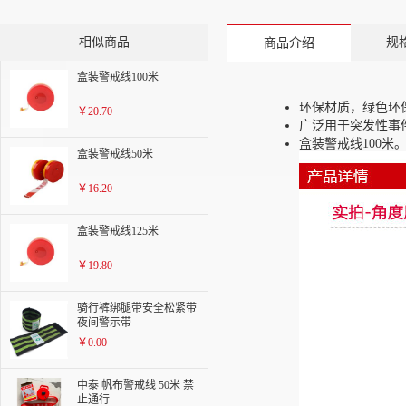
相似商品
规
商品介绍
盒装警戒线100米
环保材质，绿色环
￥20.70
广泛用于突发性事
盒装警戒线100米
盒装警戒线50米
￥16.20
盒装警戒线125米
￥19.80
骑行裤绑腿带安全松紧带
夜间警示带
￥0.00
中泰 帆布警戒线 50米 禁
止通行