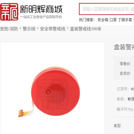
你好，欢迎来到新明辉！
请登录
免费注册
专属服务 超低折扣价
全部商品分类
场景采购
品
热门搜索：
安全帽
口罩
丁腈手套
>
>
>
安防/消防
警示线
安全带警戒线
盒装警戒线100米
盒装警戒
零售价
会员价
订货号：
6
库存：
有
箱子尺寸(c
类型