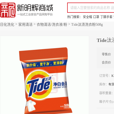
你好，欢迎来到新明辉！
请登录
免费注册
专属服务 超低折扣价
全部商品分类
场景采购
品
热门搜索：
安全帽
口罩
丁腈手套
>
>
>
日化洗化
家用清洁
衣物清洁/洗衣液/粉
Tide汰渍洗衣粉508g
Tide
零售价
会员价
订货号：
K
库存：
有
容积重量
箱子尺寸(c