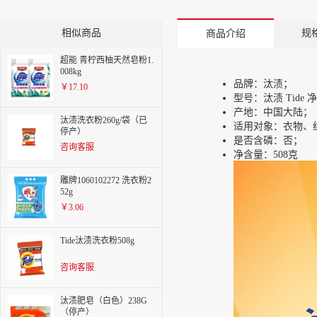
相似商品
规
商品介绍
超能 青柠西柚天然皂粉1.
008kg
品牌：汰渍；
￥17.10
型号：汰渍 Tide
产地：中国大陆；
汰渍洗衣粉260g/袋（已
适用对象：衣物、
停产）
是否含磷：否；
咨询客服
净含量：508克
雕牌1060102272 洗衣粉2
52g
￥3.06
Tide汰渍洗衣粉508g
咨询客服
汰渍肥皂（白色）238G
（停产）