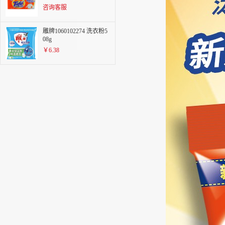
咨询客服
雕牌1060102274 洗衣粉5
08g
￥6.38