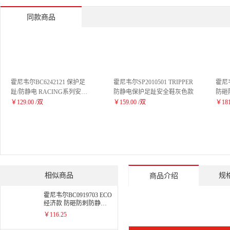
同款商品
霍尼韦尔BC6242121 保护足
霍尼韦尔SP2010501 TRIPPER
霍尼韦
趾/防静电 RACING系列安全
防静电保护足趾安全鞋灰色款
防砸
鞋35
￥129.00 /双
￥159.00 /双
￥181
相似商品
规
商品介绍
霍尼韦尔BC0919703 ECO
经济款 防砸防刺防静电
低帮安全鞋
￥116.25