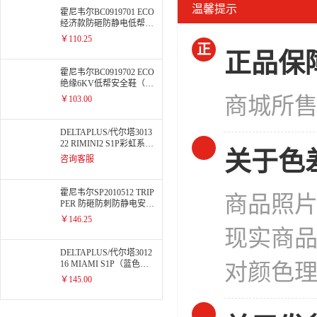
温馨提示
霍尼韦尔BC0919701 ECO
经济款防砸防静电低帮安
全鞋
￥110.25
正
正品保
霍尼韦尔BC0919702 ECO
绝缘6KV低帮安全鞋（20
20）
商城所
￥103.00
DELTAPLUS/代尔塔3013
22 RIMINI2 S1P彩虹系列
关于色
安全鞋 灰蓝（升级为301
咨询客服
232）
霍尼韦尔SP2010512 TRIP
商品照
PER 防砸防刺防静电安全
鞋红色
￥146.25
现实商
DELTAPLUS/代尔塔3012
16 MIAMI S1P（蓝色）
对颜色
松紧系列安全鞋
￥145.00