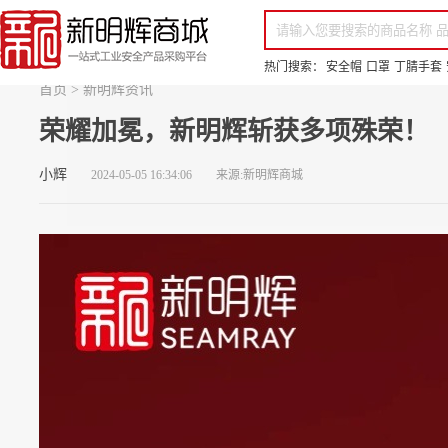
你好，欢迎来到新明辉！
请登录
免费注册
专属服务 超低折扣价
全部商品分类
场景采购
品
热门搜索：
安全帽
口罩
丁腈手套
首页
>
新明辉资讯
荣耀加冕，新明辉斩获多项殊荣！
小辉
2024-05-05 16:34:06
来源:新明辉商城