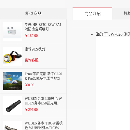
相似商品
规
商品介绍
华荣 HR-ZFJC-E3W-FAJ
消防应急照明灯
海洋王 JW7626 
￥185.00
康铭2829头灯
咨询客服
Fenix菲尼克斯 新品CL20
R Pro智能多氛围营地灯
￥0.00
WUBEN务本 L50黑色 W
UBEN务本L50强光可充
电电筒1200流明
￥297.00
WUBEN务本 T103W香槟
色 WUBEN务本T103W