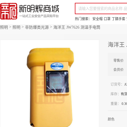
你好，欢迎来到新明辉！
请登录
免费注册
专属服务 超低折扣价
全部商品分类
场景采购
品
热门搜索：
安全帽
口罩
丁腈手套
>
>
>
照明
照明
非防爆类光源
海洋王 JW7626 测温手电筒
海洋王 
零售价
会员价
订货号：
A
库存：
有
重量：
0.3
颜色