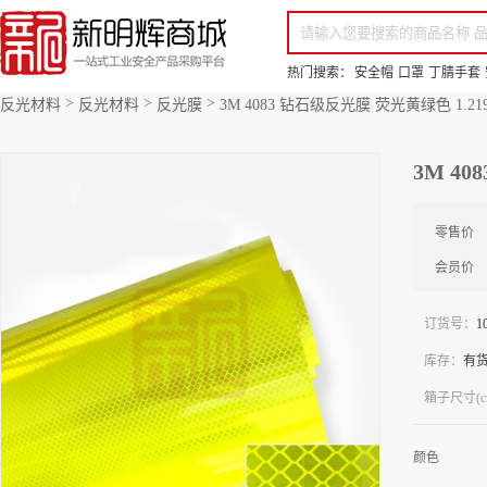
你好，欢迎来到新明辉！
请登录
免费注册
专属服务 超低折扣价
全部商品分类
场景采购
品
热门搜索：
安全帽
口罩
丁腈手套
>
>
>
反光材料
反光材料
反光膜
3M 4083 钻石级反光膜 荧光黄绿色 1.219
3M 40
零售价
会员价
订货号：
1
库存：
有
箱子尺寸(c
颜色