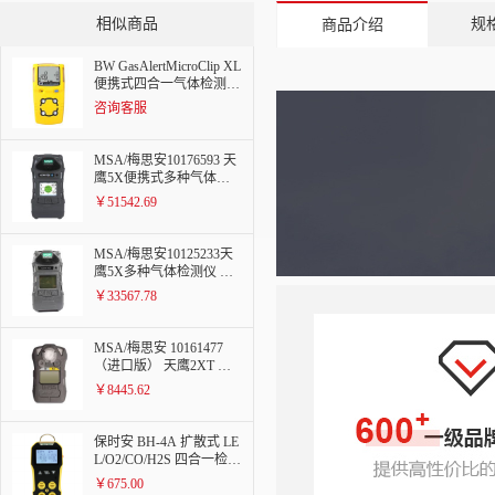
相似商品
规
商品介绍
BW GasAlertMicroClip XL
便携式四合一气体检测仪
扩散式 可燃气+氧气+一
咨询客服
氧化碳+硫化氢 MC-XWH
M-Y-CN（LEL/O2/CO/H2
S） MCXL-4
MSA/梅思安10176593 天
鹰5X便携式多种气体检
测仪LEL/O2/NO2/NH3/彩
￥51542.69
屏 可燃气+氧气+二氧化
氮+氨气
MSA/梅思安10125233天
鹰5X多种气体检测仪 可
燃气+氧气+一氧化碳+硫
￥33567.78
化氢 （LEL/O2/CO/H2S/
泵/单色屏）
MSA/梅思安 10161477
（进口版） 天鹰2XT 双
气体检测仪 CO/H2S（一
￥8445.62
氧化碳/硫化氢）
保时安 BH-4A 扩散式 LE
L/O2/CO/H2S 四合一检测
仪
￥675.00