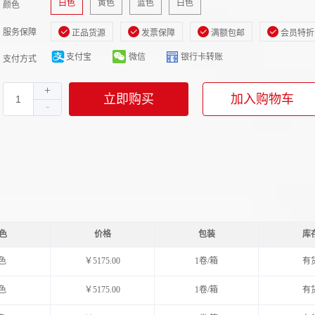
白色
黄色
蓝色
白色
颜色
服务保障
正品货源
发票保障
满额包邮
会员特折
支付宝
微信
银行卡转账
支付方式
立即购买
加入购物车
色
价格
包装
库
色
￥5175.00
1卷/箱
有
色
￥5175.00
1卷/箱
有