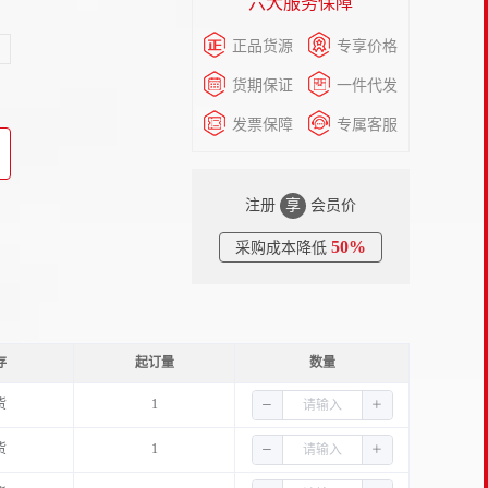
六大服务保障
正品货源
专享价格
货期保证
一件代发
发票保障
专属客服
注册
享
会员价
50%
采购成本降低
存
起订量
数量
货
1
货
1