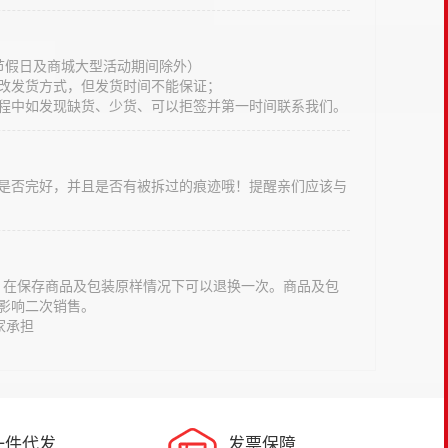
法定节假日及商城大型活动期间除外）
改发货方式，但发货时间不能保证；
程中如发现缺货、少货、可以拒签并第一时间联系我们。
是否完好，并且是否有被拆过的痕迹哦！提醒亲们应该与
意，在保存商品及包装原样情况下可以退换一次。商品及包
影响二次销售。
家承担
一件代发
发票保障