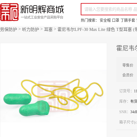
你好，欢迎来到新明辉！
请登录
免费注册
专属服务 超低折扣价
全部商品分类
场景采购
品
热门搜索：
安全帽
口罩
丁腈手套
>
>
>
劳保防护
听力防护
耳塞
霍尼韦尔LPF-30 Max Lite 绿色 T型耳塞 
霍尼韦尔L
零售价
会员价
订货号：
1
库存：
有
SNR：
34d
箱子尺寸(c