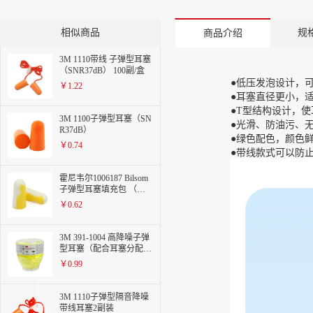
相似商品
规
商品介绍
3M 1110带线 子弹型耳塞
（SNR37dB） 100副/盒
●低压发泡设计，
￥1.22
●耳塞直径更小，
●T型结构设计，
3M 1100子弹型耳塞（SN
●光滑、防油污、
R37dB）
●绿色配色，颜色
￥0.74
●带线款式可以防
霍尼韦尔1006187 Bilsom
子弹型耳塞填充包 （用
于HL400）
￥0.62
3M 391-1004 高降噪子弹
型耳塞（配合耳塞分配器
使用）
￥0.99
3M 1110子弹型隔音降噪
带线耳塞2副装