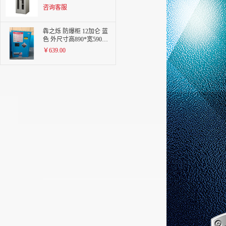
Gal
咨询客服
犇之烁 防爆柜 12加仑 蓝
色 外尺寸高890*宽590*
深460mm
￥639.00