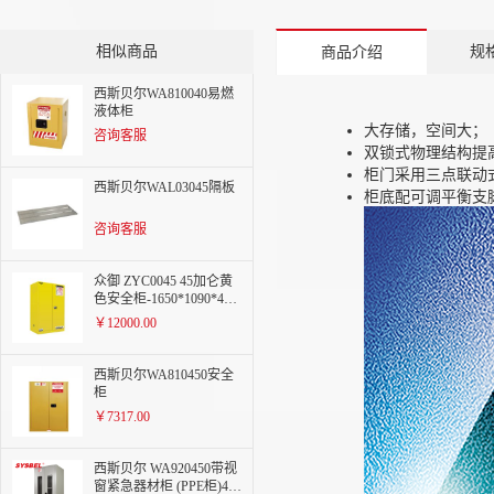
相似商品
规
商品介绍
西斯贝尔WA810040易燃
液体柜
大存储，空间大；
咨询客服
双锁式物理结构提
柜门采用三点联动
西斯贝尔WAL03045隔板
柜底配可调平衡支
咨询客服
众御 ZYC0045 45加仑黄
色安全柜-1650*1090*460
mm
￥12000.00
西斯贝尔WA810450安全
柜
￥7317.00
西斯贝尔 WA920450带视
窗紧急器材柜 (PPE柜)45