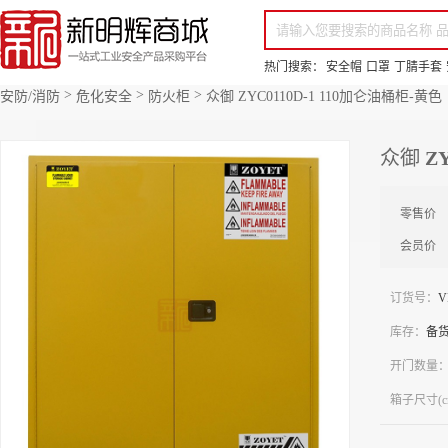
你好，欢迎来到新明辉！
请登录
免费注册
专属服务 超低折扣价
全部商品分类
场景采购
品
热门搜索：
安全帽
口罩
丁腈手套
>
>
>
安防/消防
危化安全
防火柜
众御 ZYC0110D-1 110加仑油桶柜-黄色
众御 ZY
零售价
会员价
订货号：
V
库存：
备
开门数量
箱子尺寸(c