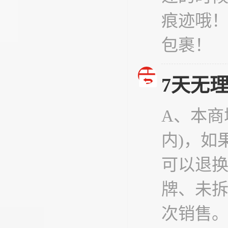
痕迹哦
包裹！
7天无
A、本商
内)，如
可以退
牌、未
次销售