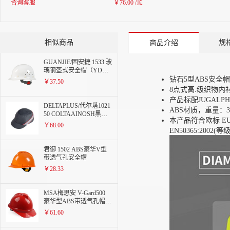
型下颏带安全帽
咨询客服
￥76.00 /顶
相似商品
规
商品介绍
GUANJIE/固安捷 1533 玻
璃钢盔式安全帽（YD型
下颏带）
钻石5型ABS安
￥37.50
8点式高.级织物内
产品标配JUGALP
DELTAPLUS/代尔塔1021
ABS材质，重量：3
50 COLTAAINOSH黑色
本产品符合欧标 EU 20
透气型防撞安全帽（帽檐
￥68.00
5cm）
EN50365:2002(等级
君御 1502 ABS豪华V型
带透气孔安全帽
￥28.33
MSA梅思安 V-Gard500
豪华型ABS带透气孔帽壳
超爱戴帽衬 灰针织吸汗
￥61.60
带 D型下颚带