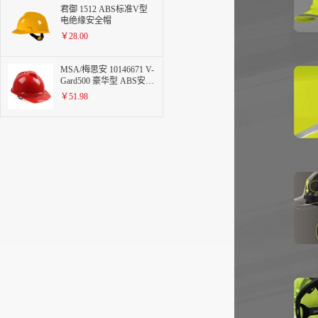
君御 1512 ABS标准V型
电绝缘安全帽
￥28.00
MSA/梅思安 10146671 V-
Gard500 豪华型 ABS安全
帽 带透气孔帽壳 一指键
￥51.98
帽衬针织布吸汗带 D型下
颌带