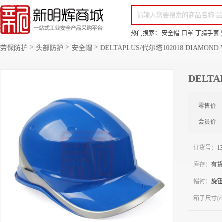
你好，欢迎来到新明辉！
请登录
免费注册
专属服务 超低折扣价
全部商品分类
场景采购
品
热门搜索：
安全帽
口罩
丁腈手套
>
>
>
劳保防护
头部防护
安全帽
DELTAPLUS/代尔塔102018 DIAMON
DELTA
零售价
会员价
订货号：
1
库存：
有
帽衬：
旋
箱子尺寸(c